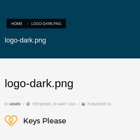
HOME
LOGO-DARK.PNG
logo-dark.png
logo-dark.png
BY
ADMIN
/
PERŞEMBE, 26 MART 2020
/
PUBLISHED IN