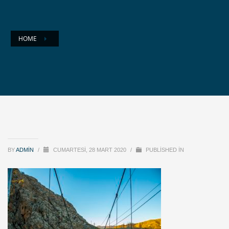
HOME
BY
ADMIN
/
CUMARTESI, 28 MART 2020
/
PUBLISHED IN