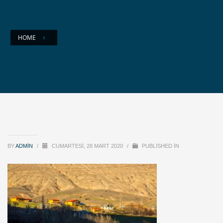
HOME
BY
ADMIN
/
CUMARTESI, 28 MART 2020
/
PUBLISHED IN